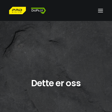
HJEM
PRODUKTER
TJENESTER
OM OSS
UTLEIE
KONTAKT OSS
Dette er oss